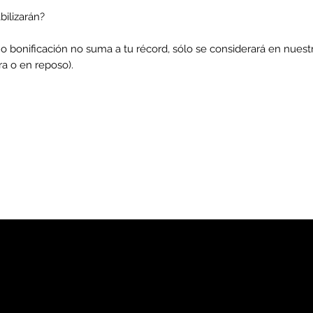
abilizarán?
a o bonificación no suma a tu récord, sólo se considerará en nues
a o en reposo).
dad
ación