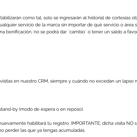
ntabilizarán como tal, solo se ingresarán al historial de cortesías o
cualquier servicio de la marca sin importar de qué servicio o área 
 a una bonificación, no se podrá dar ¨cambio¨ o tener un saldo 
us visitas en nuestro CRM, siempre y cuándo no excedan un lapso m
tand-by (modo de espera o en reposo).
as nuevamente habilitará tu registro. IMPORTANTE; dicha visita NO s
 no perder las que ya tengas acumuladas.