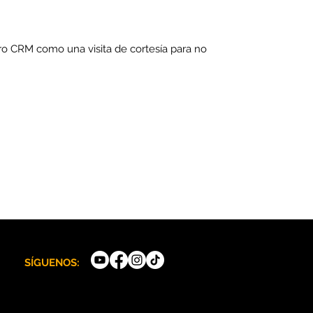
tro CRM como una visita de cortesía para no
SÍGUENOS:
© 2026 MR Yellow - Derechos Reservados México
Created on Marca CERO™