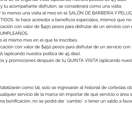
ú y tu acompañante disfruten, se considerará como una visita.
por lo menos una visita al mes en el SALÓN DE BARBERÍA Y PELUQUE
IDOS te hace acreedor a beneficos especiales, mismos que no a
ficación con valor de $450 pesos para disfrutar de un servicio co
tu CUMPLEAÑOS.
 el mismo mes en el que te inscribes.
ficación con valor de $450 pesos para disfrutar de un servicio co
(aplicando nuestra política de 45 días).
tos y promociones después de tu QUINTA VISITA (aplicando nuestra
ntabilizarán como tal, solo se ingresarán al historial de cortesías o
cualquier servicio de la marca sin importar de qué servicio o área 
 a una bonificación, no se podrá dar ¨cambio¨ o tener un saldo 