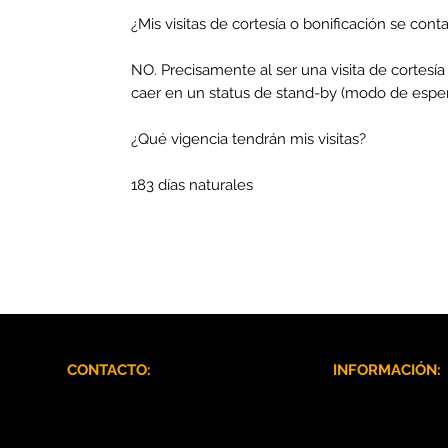
¿Mis visitas de cortesía o bonificación se cont
NO. Precisamente al ser una visita de cortesí
caer en un status de stand-by (modo de esper
¿Qué vigencia tendrán mis visitas?
183 días naturales
CONTACTO:
INFORMACIÓN:
hola@mryellow.mx
Nosotros
Tel. 55 5801 2459
Aviso de Privaci
Tel. 55 8848 7449
Política de Oper