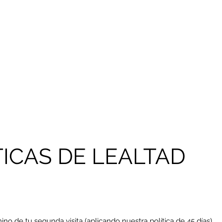
ASAJES Y FACIALES
RECORTE Y DEPILACIÓN
MANIC
TICAS DE LEALTAD
mino de tu segunda visita (aplicando nuestra política de 45 días).