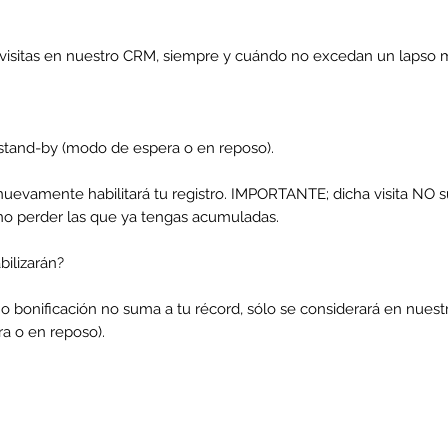
us visitas en nuestro CRM, siempre y cuándo no excedan un lapso m
tand-by (modo de espera o en reposo).
as nuevamente habilitará tu registro. IMPORTANTE; dicha visita NO s
 no perder las que ya tengas acumuladas.
abilizarán?
a o bonificación no suma a tu récord, sólo se considerará en nues
a o en reposo).