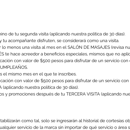
mino de tu segunda visita (aplicando nuestra política de 30 días).
y tu acompañante disfruten, se considerará como una visita.
or lo menos una visita al mes en el SALÓN DE MASAJES (revisa nues
ÉS te hace acreedor a beneficios especiales, mismos que no apli
ficación con valor de $500 pesos para disfrutar de un servicio co
tu CUMPLEAÑOS.
 el mismo mes en el que te inscribes.
ficación con valor de $500 pesos para disfrutar de un servicio c
(aplicando nuestra política de 30 días).
tos y promociones después de tu TERCERA VISITA (aplicando nuestr
ntabilizarán como tal, solo se ingresarán al historial de cortesías o
cualquier servicio de la marca sin importar de qué servicio o área 