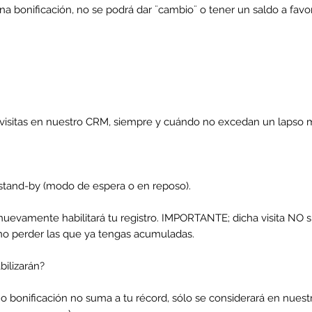
 a una bonificación, no se podrá dar ¨cambio¨ o tener un saldo 
us visitas en nuestro CRM, siempre y cuándo no excedan un lapso m
tand-by (modo de espera o en reposo).
as nuevamente habilitará tu registro. IMPORTANTE; dicha visita NO s
 no perder las que ya tengas acumuladas.
abilizarán?
a o bonificación no suma a tu récord, sólo se considerará en nues