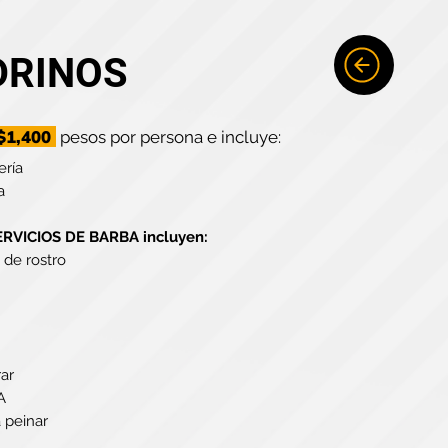
DRINOS
$1,400
pesos por persona e incluye:
ería
a
VICIOS DE BARBA incluyen:
 de rostro
rar
A
 peinar