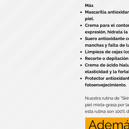
Más
Mascarilla antioxida
piel.
Crema para el contor
expresión, hidrata la
Suero antioxidante c
manchas y falta de l
Limpieza de cejas (c
Recorte o depilación 
Crema de ácido hialu
elasticidad y la fort
Protector antioxidant
fotoenvejecimiento.
Nuestra rutina de "Sk
piel mixta-grasa por l
esta rutina son 100% 
Ademá