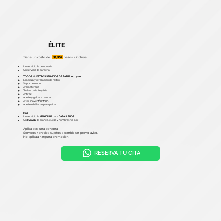
ÉLITE
$1,500
Tiene un costo de
pesos e incluye:
Un servicio de peluquería
Un servicio de barbería
TODOS NUESTROS SERVICIOS DE BARBA incluyen
Limpieza y exfoliación de rostro
Vapor de ozono
Aromaterapia
Toallas: caliente y fría
Antifaz
Aceite y gel para rasurar
After shave MÁRMARA
Aceite o bálsamo para peinar
Más
Un servicio de
MANICURA
para
CABALLEROS
Un
MASAJE
de cráneo, cuello y hombros (30 min)
Aplica para una persona.
Servicios y precios sujetos a cambio sin previo aviso.
No aplica a ninguna promoción.
RESERVA TU CITA